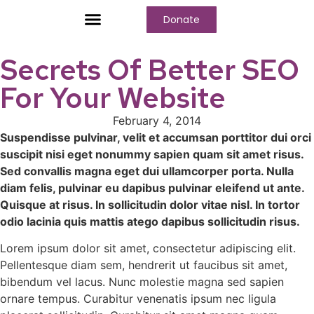
Donate
Who We Are
Our Programs
Our Content
Media Center
Secrets Of Better SEO
For Your Website
February 4, 2014
Suspendisse pulvinar, velit et accumsan porttitor dui orci
suscipit nisi eget nonummy sapien quam sit amet risus.
Sed convallis magna eget dui ullamcorper porta. Nulla
diam felis, pulvinar eu dapibus pulvinar eleifend ut ante.
Quisque at risus. In sollicitudin dolor vitae nisl. In tortor
odio lacinia quis mattis atego dapibus sollicitudin risus.
Lorem ipsum dolor sit amet, consectetur adipiscing elit.
Pellentesque diam sem, hendrerit ut faucibus sit amet,
bibendum vel lacus. Nunc molestie magna sed sapien
ornare tempus. Curabitur venenatis ipsum nec ligula